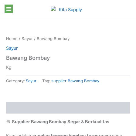
Skip
to
content
Home
/
Sayur
/ Bawang Bombay
Sayur
Bawang Bombay
Kg
Category:
Sayur
Tag:
supplier Bawang Bombay
Description
🧅
Supplier Bawang Bombay Segar & Berkualitas
Kami adalah
supplier bawang bombay terpercaya
yang