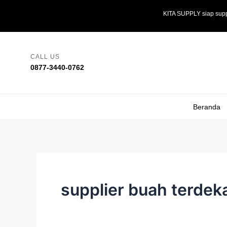
Skip
KITA SUPPLY siap supp
to
content
CALL US
0877-3440-0762
Beranda
supplier buah terdek