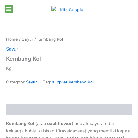
Skip
to
content
Home
/
Sayur
/ Kembang Kol
Sayur
Kembang Kol
Kg
Category:
Sayur
Tag:
supplier Kembang Kol
Description
Kembang Kol
(atau
cauliflower
) adalah sayuran dari
keluarga kubis-kubisan (Brassicaceae) yang memiliki kepala