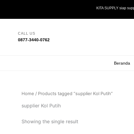
Skip
KITA SUPPLY siap supp
to
content
CALL US
0877-3440-0762
Beranda
Home
/ Products tagged “supplier Kol Putih”
supplier Kol Putih
Showing the single result