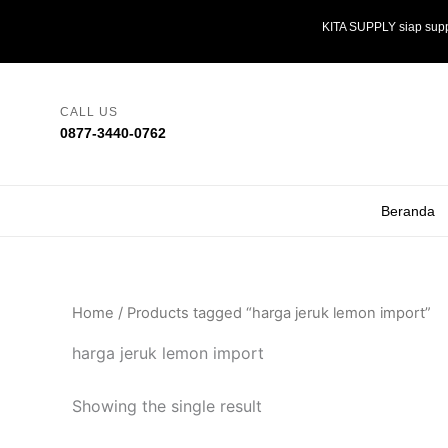
Skip
KITA SUPPLY siap supp
to
content
CALL US
0877-3440-0762
Beranda
Home
/ Products tagged “harga jeruk lemon import”
harga jeruk lemon import
Showing the single result